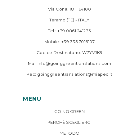
Via Cona, 18 − 64100
Teramo (TE) - ITALY
Tel.: +39 0861.241235
Mobile: +39 335.7016107
Codice Destinatario: W7YVJK9
Mail:info@goinggreentranslations.com
Pec: goinggreentranslations@miapec.it
MENU
GOING GREEN
PERCHÉ SCEGLIERCI
METODO