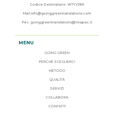
Codice Destinatario: W7YVJK9
Mail:info@goinggreentranslations.com
Pec: goinggreentranslations@miapec.it
MENU
GOING GREEN
PERCHÉ SCEGLIERCI
METODO
QUALITÀ
SERVIZI
COLLABORA
CONTATTI