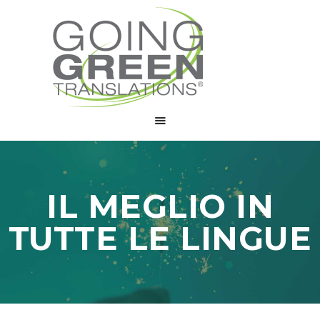
CHI SIAMO
SERVIZI
COLLABORA
BLOG
CONTATTI
IL MEGLIO IN
TUTTE LE LINGUE