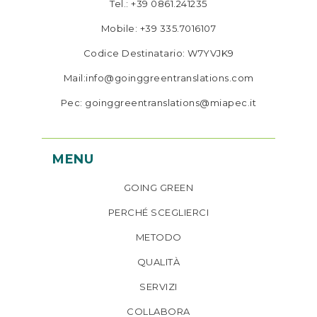
Tel.: +39 0861.241235
Mobile: +39 335.7016107
Codice Destinatario: W7YVJK9
Mail:info@goinggreentranslations.com
Pec: goinggreentranslations@miapec.it
MENU
GOING GREEN
PERCHÉ SCEGLIERCI
METODO
QUALITÀ
SERVIZI
COLLABORA