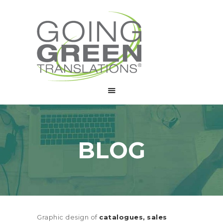
CHI SIAMO
SERVIZI
COLLABORA
BLOG
CONTATTI
BLOG
Graphic design of
catalogues,
sales