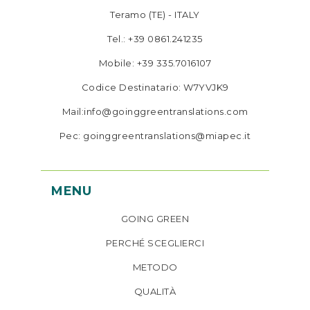
Teramo (TE) - ITALY
Tel.: +39 0861.241235
Mobile: +39 335.7016107
Codice Destinatario: W7YVJK9
Mail:info@goinggreentranslations.com
Pec: goinggreentranslations@miapec.it
MENU
GOING GREEN
PERCHÉ SCEGLIERCI
METODO
QUALITÀ