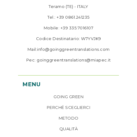
Teramo (TE) - ITALY
Tel.: +39 0861.241235
Mobile: +39 335.7016107
Codice Destinatario: W7YVJK9
Mail:info@goinggreentranslations.com
Pec: goinggreentranslations@miapec.it
MENU
GOING GREEN
PERCHÉ SCEGLIERCI
METODO
QUALITÀ