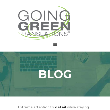
CHI SIAMO
SERVIZI
COLLABORA
BLOG
CONTATTI
BLOG
Extreme attention to
detail
while staying